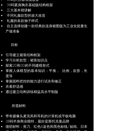
38码紧身胸衣基础版结构框架
三大基本褶讲解
不同礼服款型的放大改造
礼服的各款袖子样式
自主选择创建一款经典款连身裙图版为工业化批量生
产做准备
目标
引导建立裙装结构框架
学习分析款型：裙装知识点
探索2D和3D的不同建模形式
掌握人体模型的基本知识：平衡， 比例，款形，长
度等
掌握面料把控的能力进行试衣和修正
衣着舒适感
通过建立结构训练精益高水平制版
所需材料
带有摄像头麦克风和耳机的计算机或平板电脑
38码半身商业模特，最好是斯托克曼品牌
缝纫材料：剪刀、红色&蓝色和黑色标线/贴纸、日本