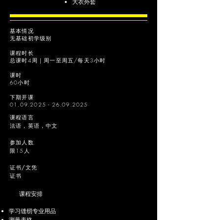
大衣外套
基本情况
无基础初学级别
课程时长
总课时4周｜周一至周五/每天3小时
课时
60小时
下期开课
01.09.2025 - 26.09.2025
课程语言
法语，英语，中文
参加人数
限15人
证书/文凭
证书
课程安排
学习缝纫专业用品
测量表格