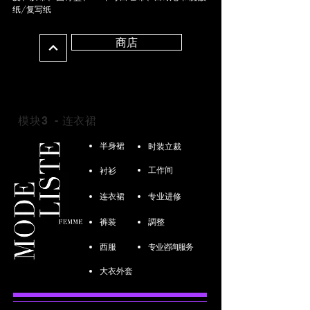
纸/复写纸
商店
模块3 - 连衣裙
半身裙
时装立裁
工作间
衬衫
连衣裙
专业进修
裤装
調整
西服
专业咨询服务
大衣外套