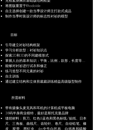
无褶紧身胸衣基础版结构框架
将图版重置于Rhodoïde
自主选择创建一款当季设计师主打款式成品
制作当季时装设计师的标志性衬衫的模型
目标
引导建立衬衫结构框架
学习分析款型：衬衫知识点
探索2D和3D的不同建模形式
掌握人台的基本知识：平衡，比例，款形，长度等…
能够对衬衫进行试衣和修正
练习造型不同元素的衬衫
自主训练
通过建立结构和立体剪裁裁训练精益高级版型制作
所需材料
带有摄像头麦克风和耳机的计算机或平板电脑
38码半身商业模特，最好是斯托克曼品牌
缝纫材料：剪刀、红色&蓝色和黑色标线/贴纸、日本
尺、三角板、曲线尺、齿轮针、卷尺、自动铅笔、橡
皮、胶带、图钉盒、4m中号白坯布、白纸卷和硫酸