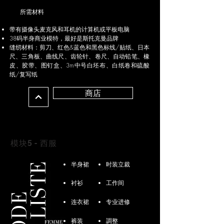
所需材料
带有摄像头麦克风和耳机的计算机或平板电脑
38码半身商业模特，最好是斯托克曼品牌
缝纫材料：剪刀、红色&蓝色和黑色标线/贴纸、日本
尺、三角板、曲线尺、齿轮针、卷尺、自动铅笔、橡
皮、胶带、图钉盒、3m中号白坯布、白纸卷和硫酸
纸/复写纸
商店
模块5 - 西服
半身裙
时装立裁
衬衫
工作间
连衣裙
专业进修
裤装
調整