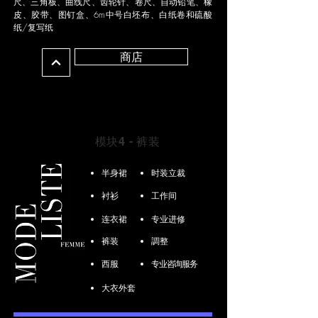
尺、三角板、曲线尺、齿轮针、卷尺、自动铅笔、橡
皮、胶带、图钉盒、6m中号白坯布、白纸卷和硫酸
纸/复写纸
商店
模块4 - 裤装
半身裙
时装立裁
衬衫
工作间
连衣裙
专业进修
裤装
調整
西服
专业咨询服务
大衣外套