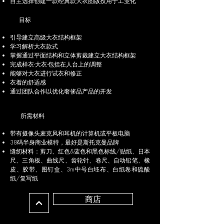
自主选择创建一款经典款大衣图版投用于工业化
目标
引导建立高级大衣结构框架
学习解析大衣款式
掌握通过平面结构和立体剪裁建立大衣结构框架
完成样衣-大衣-包括在人台上的调整
能够对大衣进行试衣和修正
衣着的舒适感
通过团队合作以优化奢侈品产品的开发
所需材料
带有摄像头麦克风和耳机的计算机或平板电脑
38码半身商业模特，最好是斯托克曼品牌
缝纫材料：剪刀、红色&蓝色和黑色标线/贴纸、日本
尺、三角板、曲线尺、齿轮针、卷尺、自动铅笔、橡
皮、胶带、图钉盒、3m中号白坯布、白纸卷和硫酸
纸/复写纸
商店