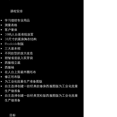
课程安排
学习缝纫专业用品
测量表格
客户量体
38码人台基准线放置
38尺寸的紧身胸衣结构
Rhodoïde制版
三大基本褶
不同款型的放大改造
褶皱省道嵌入双芽袋
西服领立裁
西服袖
在人台上剪裁半圈坯布
修正坯布版
为工业化批量生产准备图版
自主选择创建一款经典款修身西服图版为工业化批量
生产做准备
自主选择创建一款经典宽松版西服图版为工业化批量
生产做准备
目标