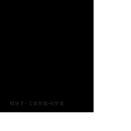
模块 7 - 立体剪裁-初学者
半身裙
时装立裁
衬衫
工作间