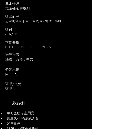
基本情况
无基础初学级别
课程时长
总课时4周｜周一至周五/每天3小时
课时
60小时
下期开课
03.11.2025 - 28.11.2025
课程语言
法语，英语，中文
参加人数
限15人
证书/文凭
证书
课程安排
学习缝纫专业用品
测量表-38码成衣人台
客户量体
38码人台基准线放置