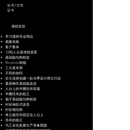
证书/文凭
证书
课程安排
学习缝纫专业用品
测量表格
客户量体
38码人台基准线放置
基础版结构框架
Rhodoïde制版
三大基本褶
不同的放码
自主选择创建一款当季设计师主打款
紧身胸衣基础版改造
人台上的半圈坯布剪裁
半圈坯布的校正
袖子基础版结构框架
衬衫袖款式改造
衬衫领结构
将立裁坯布固定在人台上
坯布的校正
为工业化批量生产准备图版