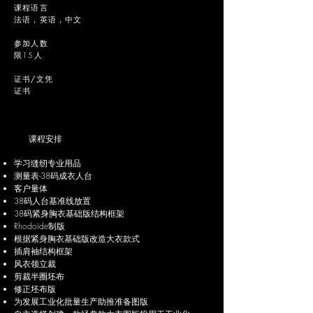
课程语言
法语，英语，中文
参加人数
限15人
证书/文凭
证书
课程安排
学习缝纫专业用品
测量表-38码成衣人台
客户量体
38码人台基准线放置
38码紧身胸衣基础版结构框架
Rhodoïde制版
根据紧身胸衣基础版改造大衣款式
插肩袖结构框架
风衣领立裁
剪裁半圈坯布
修正坯布版
为发展工业化批量生产助推准备图版