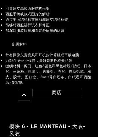
引导建立高级西服结构框架
西服手稿或款式图片的解析
通过平面结构和立体剪裁建立结构框架
能够对西服进行试衣和修正
加深对服装质量和着装舒适感的认识
所需材料
带有摄像头麦克风和耳机的计算机或平板电脑
38码半身商业模特，最好是斯托克曼品牌
缝纫材料：剪刀、红色&蓝色和黑色标线/贴纸、日本
尺、三角板、曲线尺、齿轮针、卷尺、自动铅笔、橡
皮、胶带、图钉盒、3m中号白坯布、白纸卷和硫酸
纸/复写纸
商店
模块 6 - LE MANTEAU - 大衣-
风衣