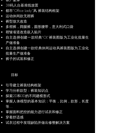
38码人台基准线放置
都市“Office Lady”风 裤装结构框架
运动休闲款无褶裤
裤型放大改造
多褶裤，阔腿裤，圆形腰带，意大利式口袋
褶皱省道改造嵌入贴片
自主选择创建一款经典“OL”裤装图版为工业化批量生
产做准备
自主选择创建一款经典休闲运动风裤装图版为工业化
批量生产做准备
裤子的试装和修正
目标
引导建立裤装结构框架
学习分析款型：裤装知识点
探索2D和3D的不同建模形式
掌握人体模型的基本知识：平衡，比例，款形，长度
等...
掌握面料把控的能力进行试衣和修正
穿着舒适感
试衣过程中发现缺陷并做出修整解决方案