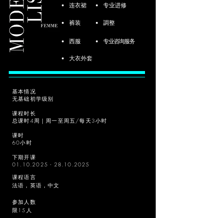
连衣裙
专业进修
裤装
調整
西服
专业咨询服务
大衣外套
基本情况
无基础初学级别
课程时长
总课时4周｜周一至周五/每天3小时
课时
60小时
下期开课
01.10.2025 - 28.10.2025
课程语言
法语，英语，中文
参加人数
限15人