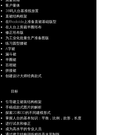
客户量体
38码人台基准线放置
直裙结构框架
在Rhodoïde上准备直裙基础版型
在人台上剪裁半圈坯布
修正坯布版
为工业化批量生产准备图版
练习圆型腰裙
A字裙
漏斗裙
半圈裙
百褶裙
拼接裙
创建设计大师经典款式
目标
引导建立裙装结构框架
手稿或款式图片的解析
探索2D和3D的不同建模形式
掌握人台的基本知识：平衡，比例，款形，长度
进行试衣和修正
成为高水平的专业人员
通过建立结构训练精益高水平制版