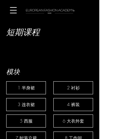
短期课程
模块
1 半身裙
2 衬衫
3 连衣裙
4 裤装
5 西服
6 大衣外套
7 时装立裁
8 工作间