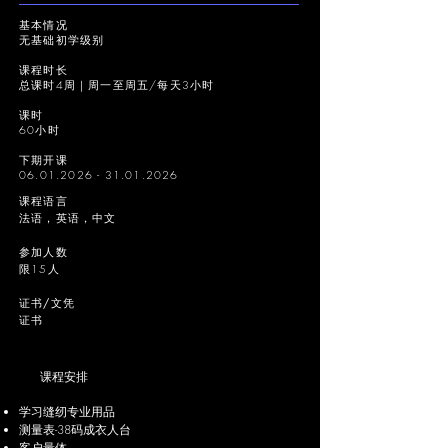
基本情况
无基础初学级别
课程时长
总课时4周｜周一至周五/每天3小时
课时
60小时
下期开课
06.01.2026 - 31.01.2026
课程语言
法语，英语，中文
参加人数
限15人
证书/文凭
证书
课程安排
学习缝纫专业用品
测量表-38码成衣人台
客户量体