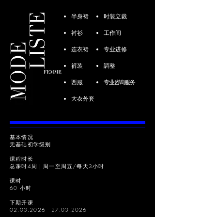
半身裙
时装立裁
衬衫
工作间
连衣裙
专业进修
裤装
調整
西服
专业咨询服务
大衣外套
基本情况
无基础初学级别
课程时长
总课时4周｜周一至周五/每天3小时
课时
60 小时
下期开课
02.03.2026 - 27.03.2026