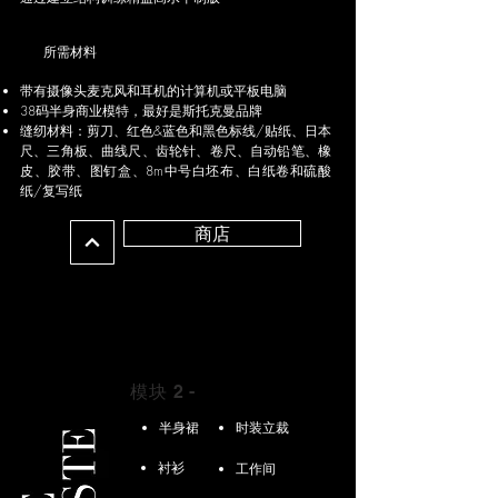
所需材料
带有摄像头麦克风和耳机的计算机或平板电脑
38码半身商业模特，最好是斯托克曼品牌
缝纫材料：剪刀、红色&蓝色和黑色标线/贴纸、日本
尺、三角板、曲线尺、齿轮针、卷尺、自动铅笔、橡
皮、胶带、图钉盒、8m中号白坯布、白纸卷和硫酸
纸/复写纸
商店
模块 2 -
衬衫
半身裙
时装立裁
衬衫
工作间